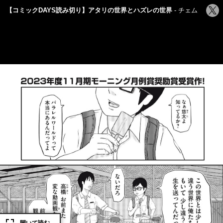
シ
【コミックDAYS読み切り】アタリの世界とハズレの世界
チェム
ェ
ア
す
る