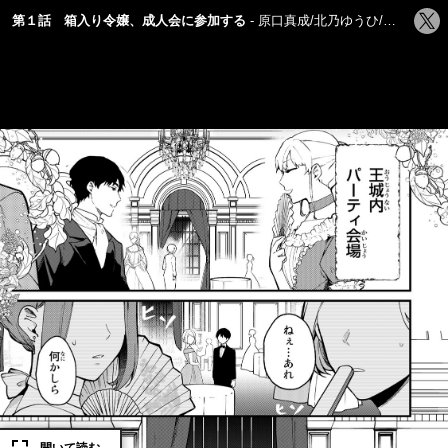
シ
第１話 箱入り令嬢、成人会に参加する
原口真成/北乃ゆうひ/間明田
ェ
ア
す
る