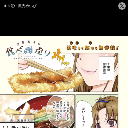
シ
＃１①
風光めいび
ェ
ア
す
る