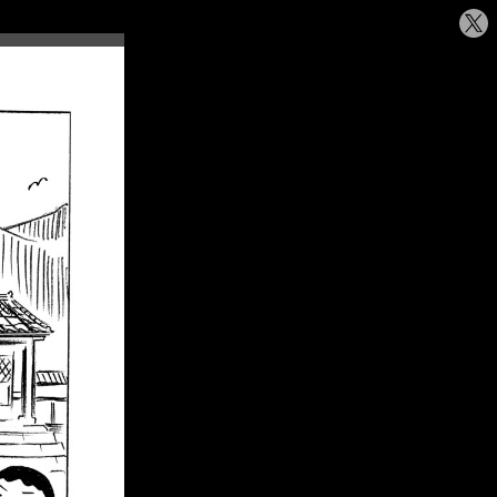
シ
ェ
ア
す
る