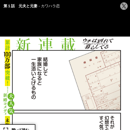
シ
第１話 元夫と元妻
カワハラ恋
ェ
ア
す
る