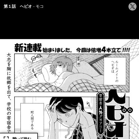
シ
第１話 ヘビオ
モコ
ェ
ア
す
る