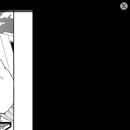
シ
ェ
ア
す
る