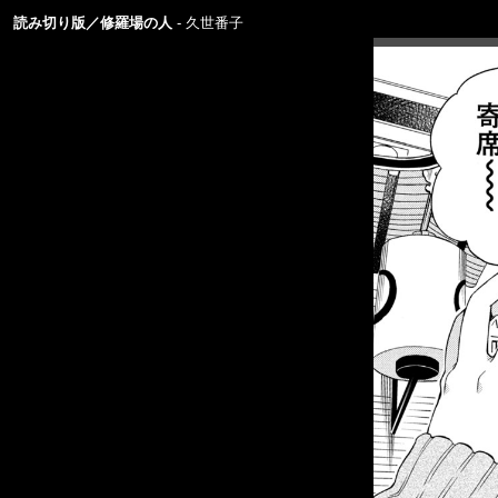
読み切り版／修羅場の人
久世番子