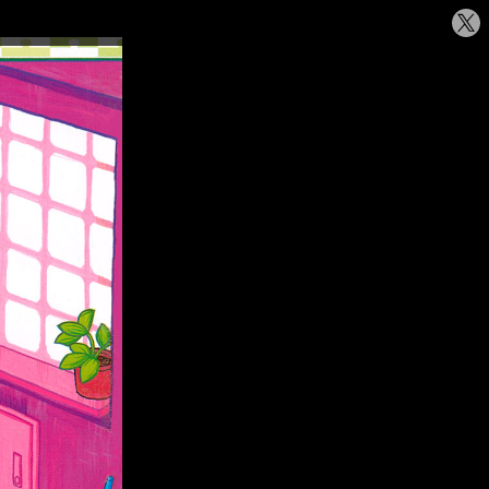
シ
ェ
ア
す
る