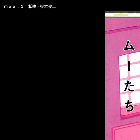
ｍｏｏ．１ 私率
榎本俊二