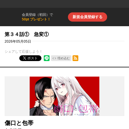
会員登録（初回）で
新規会員登録する
50pt プレゼント！
第３４話① 急変①
2026年05月05日
シェアして応援しよう！
RSSフィード
ポスト
埋め込む
傷口と包帯