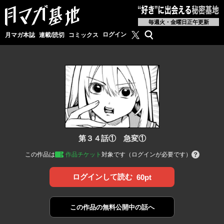
毎週火・金曜日正午更新
月マガ基地公式X
検索
ログイン
月マガ本誌
連載/読切
コミックス
第３４話① 急変①
この作品は
作品チケット
対象です（ログインが必要です）
ログインして読む
60pt
この作品の
無料公開中の話へ