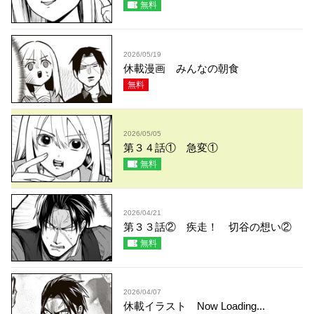
無料
2026/05/19
休載漫画 みんなの朝食
無料
2026/05/05
第３４話① 急変①
無料
2026/04/21
第３３話② 疾走！ 切谷の想い②
無料
2026/04/07
休載イラスト Now Loading...