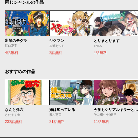
同じジャンルの作品
出禁のモグラ
ヤクマン
とりまとります
江口夏実
加瀬あつし
TNSK
4話無料
2話無料
4話無料
おすすめの作品
なんと孫六
妹は知っている
今夜もシリアルキラーと待ち合わせ
さだやす圭
雁木万里
伊口紺/中村優児
232話無料
21話無料
11話無料