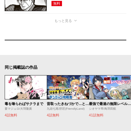
無料
もっと見る
同じ掲載誌の作品
毒を喰らわばサクラまで
昔取ったきねづかで…と言いながら無双する定食屋のおっさん、実は伝説のダンジョン攻略者
最強で最速の無限レベルアップ ～スキル【経験値１０００倍】と【レベルフリー】でレベル上限の枷が外れた俺は無双する～
要マジュロ/大羽隆廣
九頭七尾/肝匠(FriendlyLand)
シオヤマ琴/鳥羽田航
4話無料
4話無料
41話無料