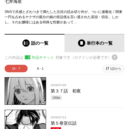
七井海星
SNSで共感とざわつきで満たした注目の読み切り作が、ついに連載化！関東
一円を占めるヤクザの親分の娘の世話係を言い渡された若頭・切谷。しか
し、そのお嬢様にはある特殊な性癖があって…
話の一覧
単行本
の一覧
この作品は
作品チケット
対象です（ログインが必要です）
56 - 7
6 - 1
1話から
2026/07/28
第３７話 初夜
100
pt
2026/07/14
第５巻宣伝話