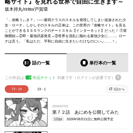
略サイト』を見れる世界で自由に生きます～
坂木持丸
/
riritto
/
戸賀環
「…攻略うぃき？」――最弱クラスのスキルを発現してしまい追放された少
女・ローナ。しかしそのスキルの正体は、この世界の『攻略サイト』を見る
ことができるＳＳＳランクのチートスキル【インターネット】だった！ ①冒
険開始→②即・最強武器発見→③世界を混乱に陥れる最強少女に……。ロー
ナは言う。「私はただ、平和に自由に生きたいだけなのにいぃ……！」
話の一覧
単行本
の一覧
この作品は
作品チケット
対象です（ログインが必要です）
73 - 24
23 - 1
1話から
2026/07/31
第７２話 あにめを公開してみた
120
pt
2026年08月21日
に無料公開予定