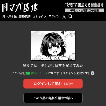
毎週火・金曜日正午更新
月マガ基地公式X
検索
ログイン
月マガ本誌
連載/読切
コミックス
第６７話 少しだけ日常を変えてみた
この作品は
作品チケット
対象です（ログインが必要です）
ログインして読む
140pt
この作品の
無料公開中の話へ