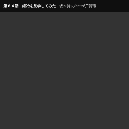
第６４話 鍛冶を見学してみた
坂木持丸/riritto/戸賀環