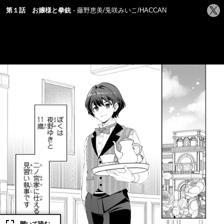
シ
第１話 お嬢様と拳銃
藤野恵美/兎咲みいこ/HACCAN
ェ
ア
す
る