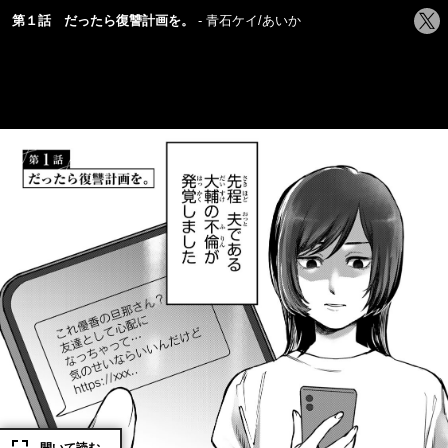
シ
第１話 だったら復讐計画を。
青石ケイ/あいか
ェ
ア
す
る