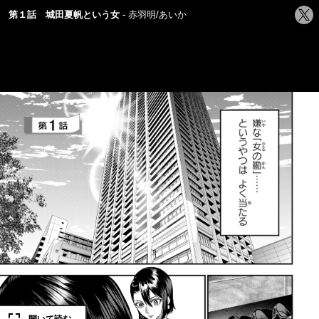
シ
第１話 城田夏帆という女
赤羽明/あいか
ェ
ア
す
る