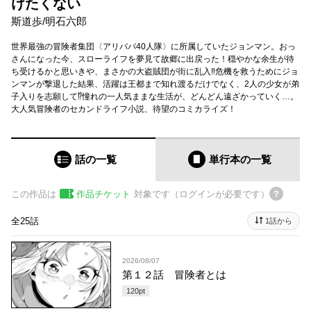
けたくない
斯道歩
/
明石六郎
世界最強の冒険者集団〈アリババ40人隊〉に所属していたジョンマン。おっ
さんになった今、スローライフを夢見て故郷に出戻った！穏やかな余生が待
ち受けるかと思いきや、まさかの大盗賊団が街に乱入‼危機を救うためにジョ
ンマンが撃退した結果、活躍は王都まで知れ渡るだけでなく、2人の少女が弟
子入りを志願して⁉憧れの一人気ままな生活が、どんどん遠ざかっていく…。
大人気冒険者のセカンドライフ小説、待望のコミカライズ！
話の一覧
単行本
の一覧
この作品は
作品チケット
対象です（ログインが必要です）
全25話
1話から
2026/08/07
第１２話 冒険者とは
120
pt