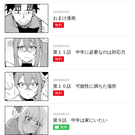
2026/07/24
おまけ漫画
無料
2026/07/10
第１１話 中年に必要なのは対応力
無料
2026/06/26
第１０話 可能性に満ちた場所
無料
2026/06/12
第９話 中年は家にいたい
無料