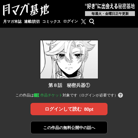
毎週火・金曜日正午更新
月マガ基地公式X
検索
ログイン
月マガ本誌
連載/読切
コミックス
第８話 秘密兵器①
この作品は
作品チケット
対象です（ログインが必要です）
ログインして読む
80pt
この作品の
無料公開中の話へ