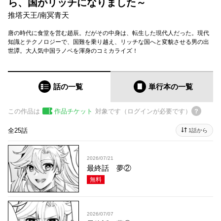
ら、国がリッチになりました～
推塔天王
/
南冥青天
唐の時代に食堂を営む趙辰。だがその中身は、転生した現代人だった。現代
知識とテクノロジーで、国難を乗り越え、リッチな国へと変貌させる男の出
世譚。大人気中国ラノベを渾身のコミカライズ！
話の一覧
単行本
の一覧
この作品は
作品チケット
対象です（ログインが必要です）
全25話
1話から
2026/07/21
最終話 夢②
無料
2026/07/07