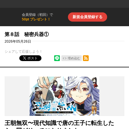
会員登録（初回）で
新規会員登録する
50pt プレゼント！
第８話 秘密兵器①
2026年05月26日
シェアして応援しよう！
シェア
RSSフィード
ポスト
埋め込む
王朝無双〜現代知識で唐の王子に転生した