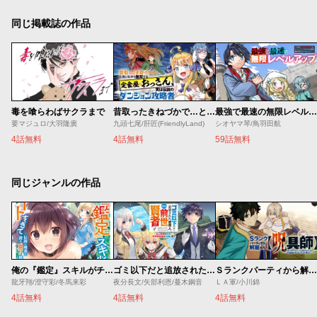
同じ掲載誌の作品
毒を喰らわばサクラまで
昔取ったきねづかで…と言いながら無双する定食屋のおっさん、実は伝説のダンジョン攻略者
最強で最速の無限レベルアップ ～スキル【経験値１０００倍】と【レベルフリー】でレベル上限の枷が外れた俺は無双する～
要マジュロ/大羽隆廣
九頭七尾/肝匠(FriendlyLand)
シオヤマ琴/鳥羽田航
4話無料
4話無料
59話無料
同じジャンルの作品
俺の『鑑定』スキルがチートすぎて
ゴミ以下だと追放された使用人、実は前世賢者です ～史上最強の賢者、世界最高峰の学園に通う～
Ｓランクパーティから解雇された【呪具師】～『呪いのアイテム』しか作れませんが、その性能はアーティファクト級なり……！～
龍牙翔/澄守彩/冬馬来彩
夜分長文/矢部利恩/蔓木鋼音
ＬＡ軍/小川錦
4話無料
4話無料
4話無料