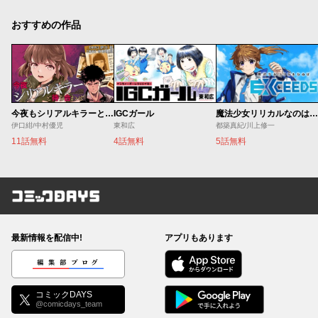
おすすめの作品
今夜もシリアルキラーと待ち合わせ
IGCガール
魔法少女リリカルなのは EXCEEDS
伊口紺/中村優児
東和広
都築真紀/川上修一
11話無料
4話無料
5話無料
コミックDAYS
最新情報を配信中!
アプリもあります
編集部ブログ
コミックDAYS
@comicdays_team