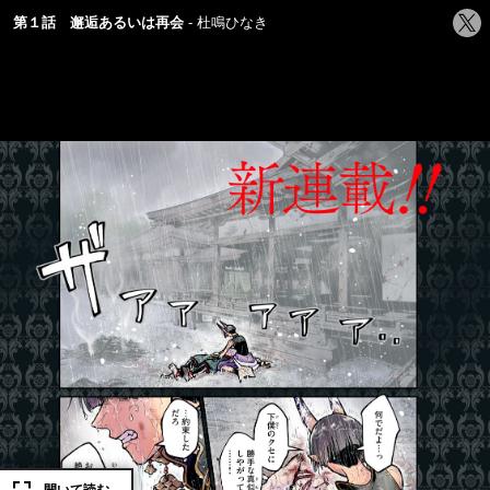
シ
第１話 邂逅あるいは再会
杜鳴ひなき
ェ
ア
す
る