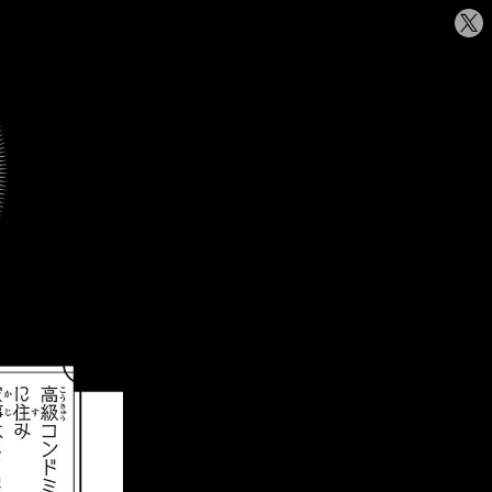
シ
ェ
ア
す
る