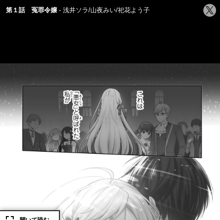
シ
第１話 冤罪令嬢
浅井ソラ/山夜みい/祀花よう子
ェ
ア
す
る