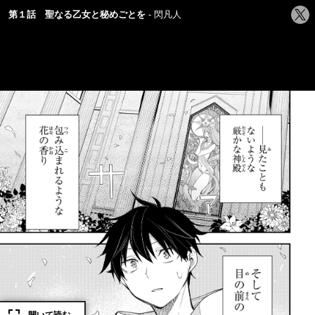
シ
第１話 聖なる乙女と秘めごとを
閃凡人
ェ
ア
す
る