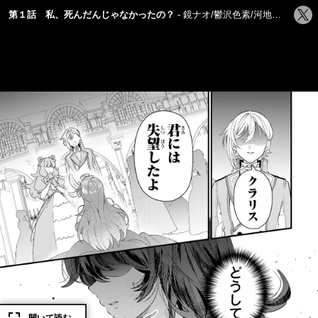
シ
第１話 私、死んだんじゃなかったの？
鏡ナオ/鬱沢色素/河地りん/吉田屋敷
ェ
ア
す
る