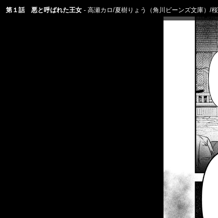
第１話 悪と呼ばれた王女
高瀬カロ/夏樹りょう（角川ビーンズ文庫）/