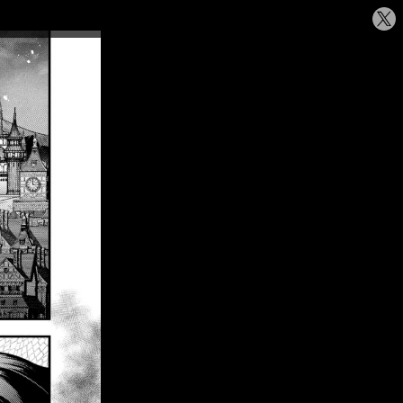
シ
ェ
ア
す
る