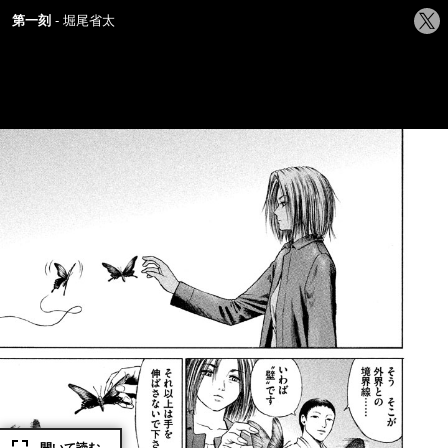
シ
第一刻
堀尾省太
ェ
ア
す
る