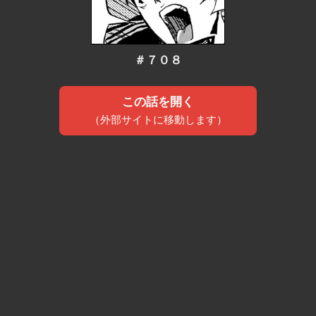
＃７０８
この話を開く
（外部サイトに移動します）