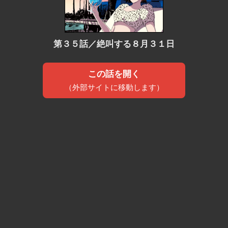
第３５話／絶叫する８月３１日
この話を開く
（外部サイトに移動します）