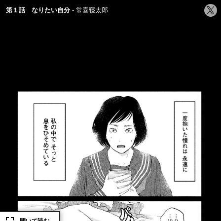
シ
第１話 なりたい自分
常喜寝太郎
ェ
ア
す
る