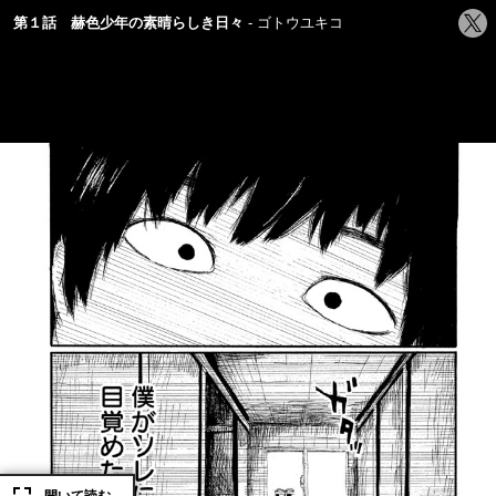
シ
第１話 赫色少年の素晴らしき日々
ゴトウユキコ
ェ
ア
す
る