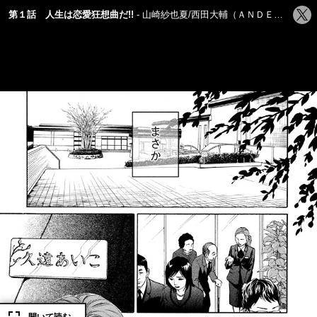
シ
第１話 人生は恋愛狂想曲だ!!
山崎紗也夏/西田大輔（ＡＮＤＥＮＤＬＥＳＳ）
ェ
ア
す
る