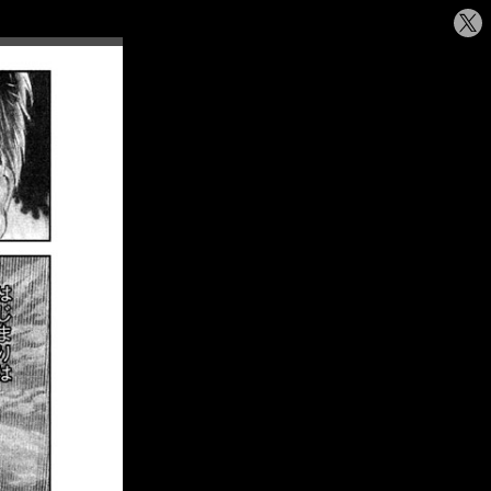
シ
ェ
ア
す
る