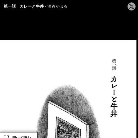
シ
第一話 カレーと牛丼
深谷かほる
ェ
ア
す
る